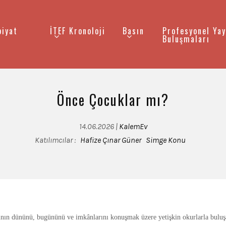
biyat
İTEF Kronoloji
Basın
Profesyonel Yay
Buluşmaları
Önce Çocuklar mı?
14.06.2026 |
KalemEv
Katılımcılar :
Hafize Çınar Güner
Simge Konu
ının dününü, bugününü ve imkânlarını konuşmak üzere yetişkin okurlarla bulu