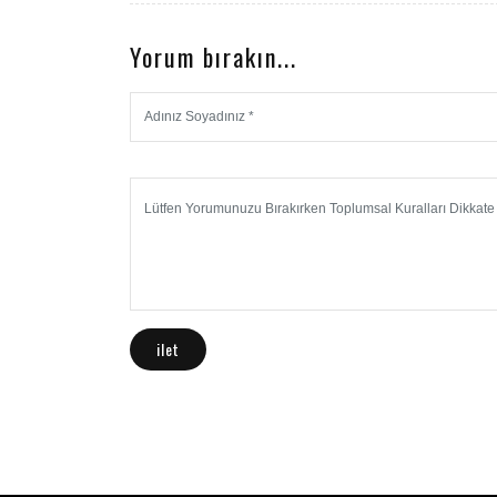
Yorum bırakın...
ilet